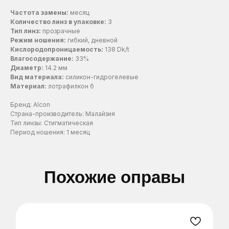
Частота замены:
месяц
ЗАПИСАТЬСЯ
ЗАПИСАТЬСЯ
ЗАПИСАТЬСЯ
Количество линз в упаковке:
3
Тип линз:
прозрачные
Режим ношения:
гибкий, дневной
Нажимая на эту кнопку вы соглашаетесь
Нажимая на эту кнопку вы соглашаетесь
Нажимая на эту кнопку вы соглашаетесь
Кислородопроницаемость:
138 Dk/t
с политикой конфиденциальности.
с политикой конфиденциальности.
с политикой конфиденциальности.
Влагосодержание:
33%
Диаметр:
14.2 мм
Вид материала:
силикон-гидрогелевые
Материал:
лотрафилкон б
Бренд: Alcon
Страна-производитель: Малайзия
Тип линзы: Стигматическая
Период ношения: 1 месяц
Похожие оправы