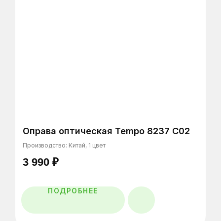
Сеть оптик в Санкт-Петербурге, Тихвине,
Мурманске и Калининграде
Оправа оптическая Tempo 8237 С02
ЗАПИСАТЬСЯ НА ПРОВЕРКУ
ЗРЕНИЯ
Производство: Китай, 1 цвет
3 990
₽
Оставьте заявку и мы вам перезвоним
ПОДРОБНЕЕ
Главная