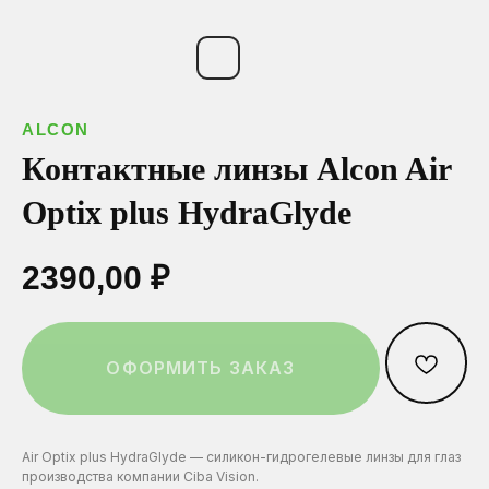
ОСТАВИТЬ ЗАЯВКУ
Ваш телефон*
Ваш телефон*
Ваш телефон*
ALCON
Нажимая на эту кнопку вы соглашаетесь
с политикой конфиденциальности.
Контактные линзы Alcon Air
Optix plus HydraGlyde
Выберите город:
Выберите город:
Выберите город:
2390,00
₽
Выберите салон:
Выберите салон:
Выберите салон:
ОФОРМИТЬ ЗАКАЗ
Air Optix plus HydraGlyde — силикон-гидрогелевые линзы для глаз
производства компании Ciba Vision.