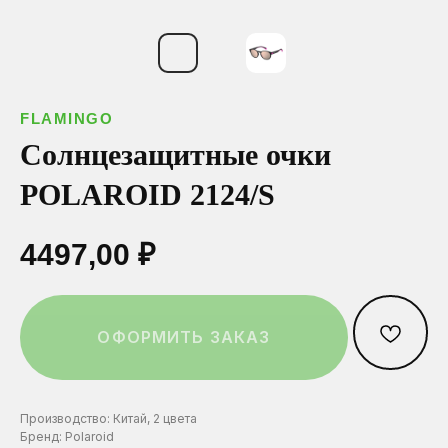
ОСТАВИТЬ ЗАЯВКУ
Ваш телефон*
Ваш телефон*
Ваш телефон*
FLAMINGO
Нажимая на эту кнопку вы соглашаетесь
с политикой конфиденциальности.
Солнцезащитные очки
POLAROID 2124/S
Выберите город:
Выберите город:
Выберите город:
4497,00
₽
Выберите салон:
Выберите салон:
Выберите салон:
ОФОРМИТЬ ЗАКАЗ
Производство: Китай, 2 цвета
Бренд: Polaroid