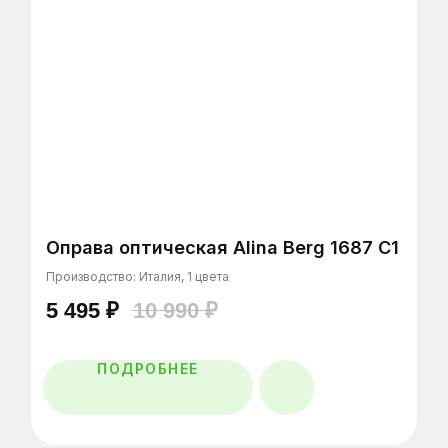
Сеть оптик в Санкт-Петербурге, Тихвине,
Мурманске и Калининграде
Оправа оптическая Alina Berg 1687 C1
ЗАПИСАТЬСЯ НА ПРОВЕРКУ
ЗРЕНИЯ
Производство: Италия, 1 цвета
5 495
₽
10 990
₽
Оставьте заявку и мы вам перезвоним
ПОДРОБНЕЕ
Главная