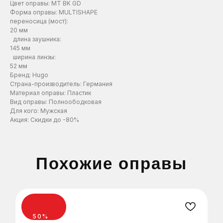
Цвет оправы: MT BK GD
Форма оправы: MULTISHAPE
ЗАПИСАТЬСЯ
ЗАПИСАТЬСЯ
ЗАПИСАТЬСЯ
переносица (мост):
20 мм
длина заушника:
Нажимая на эту кнопку вы соглашаетесь
Нажимая на эту кнопку вы соглашаетесь
Нажимая на эту кнопку вы соглашаетесь
145 мм
с политикой конфиденциальности.
с политикой конфиденциальности.
с политикой конфиденциальности.
ширина линзы:
52 мм
Бренд: Hugo
Страна-производитель: Германия
Материал оправы: Пластик
Вид оправы: Полноободковая
Для кого: Мужская
Акция: Скидки до -80%
Похожие оправы
50%