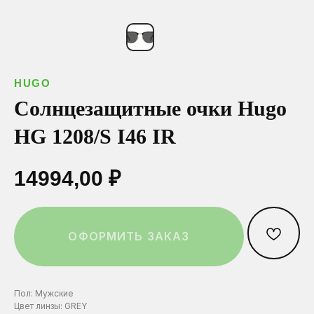
ОСТАВИТЬ ЗАЯВКУ
Ваш телефон*
Ваш телефон*
Ваш телефон*
HUGO
Нажимая на эту кнопку вы соглашаетесь
с политикой конфиденциальности.
Солнцезащитные очки Hugo
HG 1208/S I46 IR
Выберите город:
Выберите город:
Выберите город:
14994,00
₽
Выберите салон:
Выберите салон:
Выберите салон:
ОФОРМИТЬ ЗАКАЗ
Пол: Мужские
Цвет линзы: GREY