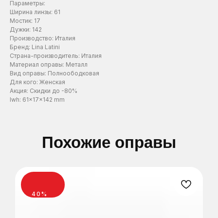
Параметры:
Ширина линзы: 61
ЗАПИСАТЬСЯ
ЗАПИСАТЬСЯ
ЗАПИСАТЬСЯ
Мостик: 17
Дужки: 142
Производство: Италия
Нажимая на эту кнопку вы соглашаетесь
Нажимая на эту кнопку вы соглашаетесь
Нажимая на эту кнопку вы соглашаетесь
Бренд: Lina Latini
с политикой конфиденциальности.
с политикой конфиденциальности.
с политикой конфиденциальности.
Страна-производитель: Италия
Материал оправы: Металл
Вид оправы: Полноободковая
Для кого: Женская
Акция: Скидки до -80%
lwh: 61x17x142 mm
Похожие оправы
40%