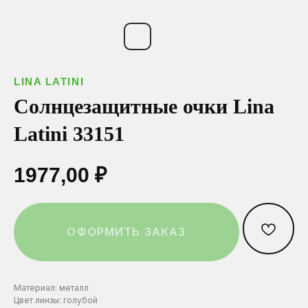
ОСТАВИТЬ ЗАЯВКУ
Ваш телефон*
Ваш телефон*
Ваш телефон*
LINA LATINI
Нажимая на эту кнопку вы соглашаетесь
с политикой конфиденциальности.
Солнцезащитные очки Lina
Latini 33151
Выберите город:
Выберите город:
Выберите город:
1977,00
₽
Выберите салон:
Выберите салон:
Выберите салон:
ОФОРМИТЬ ЗАКАЗ
Материал: металл
Цвет линзы: голубой