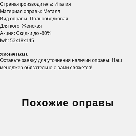
Страна-производитель: Италия
ЗАПИСАТЬСЯ
ЗАПИСАТЬСЯ
ЗАПИСАТЬСЯ
Материал оправы: Металл
Вид оправы: Полноободковая
Для кого: Женская
Нажимая на эту кнопку вы соглашаетесь
Нажимая на эту кнопку вы соглашаетесь
Нажимая на эту кнопку вы соглашаетесь
с политикой конфиденциальности.
с политикой конфиденциальности.
с политикой конфиденциальности.
Акция: Скидки до -80%
lwh: 53x18x145
Условия заказа
Оставьте заявку для уточнения наличии оправы. Наш
менеджер обязательно с вами свяжется!
Сеть оптик в Санкт-Петербурге, Тихвине,
Мурманске и Калининграде
Похожие оправы
ЗАПИСАТЬСЯ НА ПРОВЕРКУ
ЗРЕНИЯ
Оставьте заявку и мы вам перезвоним