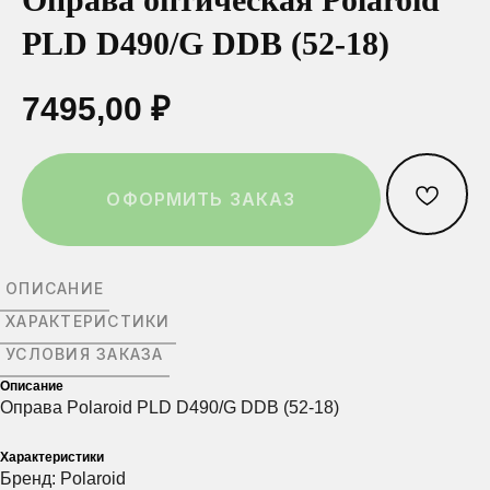
PLD D490/G DDB (52-18)
ОСТАВИТЬ ЗАЯВКУ
Ваш телефон*
Ваш телефон*
Ваш телефон*
7495,00
₽
Нажимая на эту кнопку вы соглашаетесь
с политикой конфиденциальности.
ОФОРМИТЬ ЗАКАЗ
Выберите город:
Выберите город:
Выберите город:
ОПИСАНИЕ
ХАРАКТЕРИСТИКИ
УСЛОВИЯ ЗАКАЗА
Выберите салон:
Выберите салон:
Выберите салон:
Описание
Оправа Polaroid PLD D490/G DDB (52-18)
Характеристики
Бренд: Polaroid