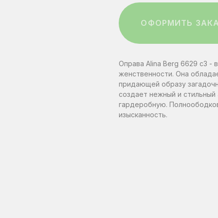
ОФОРМИТЬ ЗАК
ЗАПИСАТЬС
ЗАПИСАТЬС
ЗАПИСАТЬС
Оправа Alina Berg 6629 c3 -
женственности. Она обладае
придающей образу загадочн
создает нежный и стильный
гардеробную. Полноободков
изысканность.