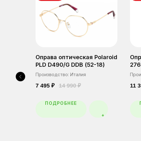
Оправа оптическая Polaroid
Опр
R 0102
PLD D490/G DDB (52-18)
276
Производство: Италия
Прои
7 495
₽
14 990
₽
11 
ПОДРОБНЕЕ
+
+
Главная
Каталог