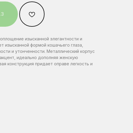
АЗ
Нажимая на эту кнопку вы
Нажимая на эту кнопку вы
Нажимая на эту кнопку вы
Я
Я
Я
 воплощение изысканной элегантности и
соглашаетесь
соглашаетесь
соглашаетесь
с политикой
с политикой
с политикой
конфиденциальности.
конфиденциальности.
конфиденциальности.
т изысканной формой кошачьего глаза,
ости и утонченности. Металлический корпус
 акцент, идеально дополняя женскую
ая конструкция придает оправе легкость и