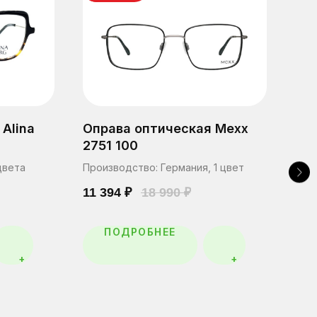
Alina
Оправа оптическая Mexx
Опр
2751 100
Ber
цвета
Производство: Германия, 1 цвет
Прои
11 394
₽
18 990
₽
5 4
ПОДРОБНЕЕ
+
+
ЗАПИСАТЬСЯ НА
ПРОВЕРКУ ЗРЕНИЯ