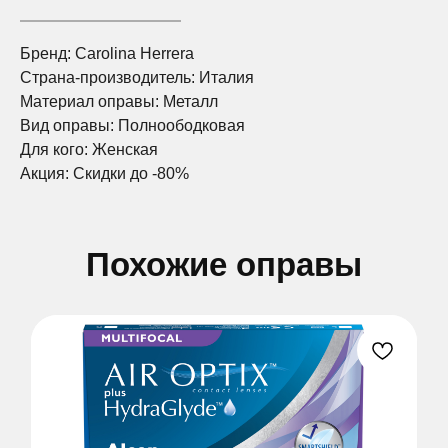
ЗАПИСАТЬСЯ
ЗАПИСАТЬСЯ
ЗАПИСАТЬСЯ
Бренд: Carolina Herrera
Страна-производитель: Италия
Нажимая на эту кнопку вы соглашаетесь
Нажимая на эту кнопку вы соглашаетесь
Нажимая на эту кнопку вы соглашаетесь
Материал оправы: Металл
с политикой конфиденциальности.
с политикой конфиденциальности.
с политикой конфиденциальности.
Вид оправы: Полноободковая
Для кого: Женская
Акция: Скидки до -80%
Похожие оправы