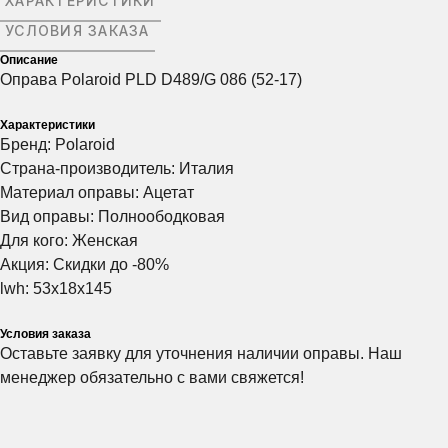
ХАРАКТЕРИСТИКИ
ЗАПИСАТЬСЯ
ЗАПИСАТЬСЯ
ЗАПИСАТЬСЯ
УСЛОВИЯ ЗАКАЗА
Описание
Оправа Polaroid PLD D489/G 086 (52-17)
Нажимая на эту кнопку вы соглашаетесь
Нажимая на эту кнопку вы соглашаетесь
Нажимая на эту кнопку вы соглашаетесь
с политикой конфиденциальности.
с политикой конфиденциальности.
с политикой конфиденциальности.
Характеристики
Бренд: Polaroid
Страна-производитель: Италия
Материал оправы: Ацетат
Вид оправы: Полноободковая
Для кого: Женская
Акция: Скидки до -80%
lwh: 53x18x145
Условия заказа
Оставьте заявку для уточнения наличии оправы. Наш
менеджер обязательно с вами свяжется!