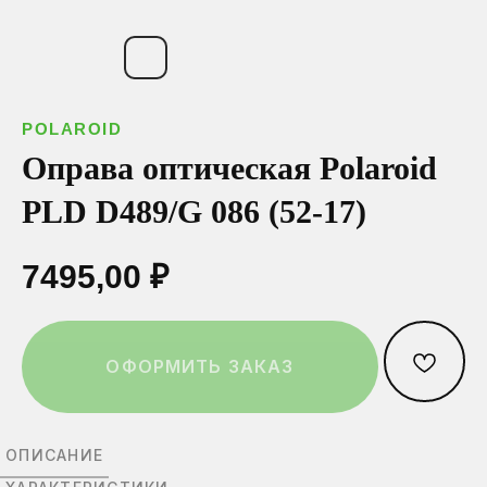
ОСТАВИТЬ ЗАЯВКУ
Ваш телефон*
Ваш телефон*
Ваш телефон*
POLAROID
Нажимая на эту кнопку вы соглашаетесь
с политикой конфиденциальности.
Оправа оптическая Polaroid
PLD D489/G 086 (52-17)
Выберите город:
Выберите город:
Выберите город:
7495,00
₽
Выберите салон:
Выберите салон:
Выберите салон:
ОФОРМИТЬ ЗАКАЗ
ОПИСАНИЕ