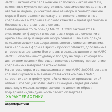
JACOBS включают в себя женские «бабочки» и «кошачий глаз»,
лаконичные мужские прямоугольные, классические квадратные и
овальные модели, унисексуальные авиаторы и геометрические
формы. В изготовлении используются высокотехнологичные
современные материалы высокого качества – ацетат целлюлозы и
безопасные металлические сплавы.
Неповторимый стиль бренда MARC JACOBS заключается в
эксклюзивных фактурах и классических формах в сочетании с
оригинальным дизайнерским оформлением. В линейке бренда
находятся модели как сдержанных цветов в стиле минимализма,
так и необычные формы в ярких и броских оттенках, дополненные
интересными деталями. Все оправы и солнцезащитные очки MARC
JACOBS обеспечивают удобную посадку на лице и комфорт при
длительном ношении благодаря высокому качеству, применению
современных материалов и технологий.
На выпуске оправ и солнцезащитных очков MARC JACOBS сегодня
специализируется знаменитая итальянская компания Safilo,
которая входит в тройку крупнейших мировых производителей
оптики. В коллекциях MARC JACOBS каждый найдет для себя
идеальную модель, которая лаконично дополнит образ и
подчеркнет индивидуальность своего обладателя.
ХАРАКТЕРИСТИКИ
Характеристики