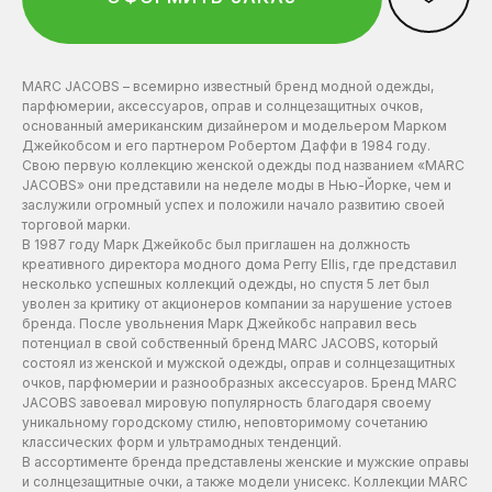
ЗАПИСАТЬСЯ
ЗАПИСАТЬСЯ
ЗАПИСАТЬСЯ
MARC JACOBS – всемирно известный бренд модной одежды,
Нажимая на эту кнопку вы соглашаетесь
Нажимая на эту кнопку вы соглашаетесь
Нажимая на эту кнопку вы соглашаетесь
парфюмерии, аксессуаров, оправ и солнцезащитных очков,
с политикой конфиденциальности.
с политикой конфиденциальности.
с политикой конфиденциальности.
основанный американским дизайнером и модельером Марком
Джейкобсом и его партнером Робертом Даффи в 1984 году.
Свою первую коллекцию женской одежды под названием «MARC
JACOBS» они представили на неделе моды в Нью-Йорке, чем и
заслужили огромный успех и положили начало развитию своей
торговой марки.
В 1987 году Марк Джейкобс был приглашен на должность
креативного директора модного дома Perry Ellis, где представил
несколько успешных коллекций одежды, но спустя 5 лет был
уволен за критику от акционеров компании за нарушение устоев
бренда. После увольнения Марк Джейкобс направил весь
потенциал в свой собственный бренд MARC JACOBS, который
состоял из женской и мужской одежды, оправ и солнцезащитных
очков, парфюмерии и разнообразных аксессуаров. Бренд MARC
JACOBS завоевал мировую популярность благодаря своему
уникальному городскому стилю, неповторимому сочетанию
классических форм и ультрамодных тенденций.
В ассортименте бренда представлены женские и мужские оправы
и солнцезащитные очки, а также модели унисекс. Коллекции MARC