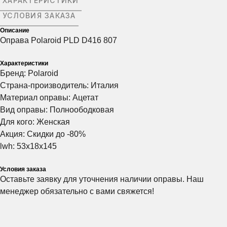
ХАРАКТЕРИСТИКИ
ЗАПИСАТЬСЯ
ЗАПИСАТЬСЯ
ЗАПИСАТЬСЯ
УСЛОВИЯ ЗАКАЗА
Описание
Оправа Polaroid PLD D416 807
Нажимая на эту кнопку вы соглашаетесь
Нажимая на эту кнопку вы соглашаетесь
Нажимая на эту кнопку вы соглашаетесь
с политикой конфиденциальности.
с политикой конфиденциальности.
с политикой конфиденциальности.
Характеристики
Бренд: Polaroid
Страна-производитель: Италия
Материал оправы: Ацетат
Вид оправы: Полноободковая
Для кого: Женская
Акция: Скидки до -80%
lwh: 53x18x145
Условия заказа
Оставьте заявку для уточнения наличии оправы. Наш
менеджер обязательно с вами свяжется!