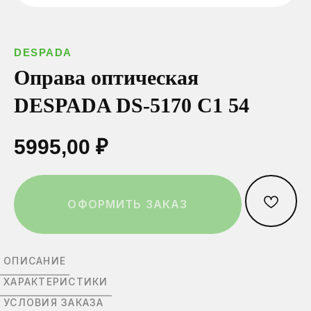
ОСТАВИТЬ ЗАЯВКУ
DESPADA
Ваш телефон*
Ваш телефон*
Ваш телефон*
Оправа оптическая
Нажимая на эту кнопку вы соглашаетесь
с политикой конфиденциальности.
DESPADA DS-5170 C1 54
5995,00
₽
Выберите город:
Выберите город:
Выберите город:
ОФОРМИТЬ ЗАКАЗ
Выберите салон:
Выберите салон:
Выберите салон:
ОПИСАНИЕ
ХАРАКТЕРИСТИКИ
УСЛОВИЯ ЗАКАЗА