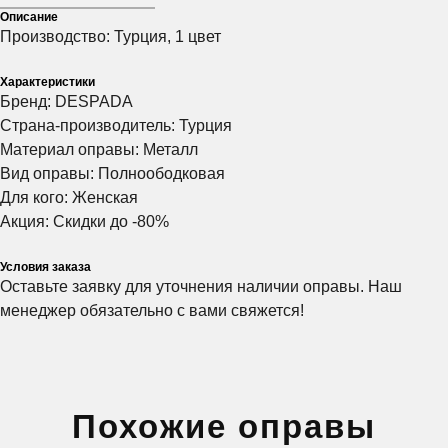
Описание
ЗАПИСАТЬСЯ
ЗАПИСАТЬСЯ
ЗАПИСАТЬСЯ
Производство: Турция, 1 цвет
Характеристики
Нажимая на эту кнопку вы соглашаетесь
Нажимая на эту кнопку вы соглашаетесь
Нажимая на эту кнопку вы соглашаетесь
Бренд: DESPADA
с политикой конфиденциальности.
с политикой конфиденциальности.
с политикой конфиденциальности.
Страна-производитель: Турция
Материал оправы: Металл
Вид оправы: Полноободковая
Для кого: Женская
Акция: Скидки до -80%
Условия заказа
Оставьте заявку для уточнения наличии оправы. Наш
менеджер обязательно с вами свяжется!
Похожие оправы